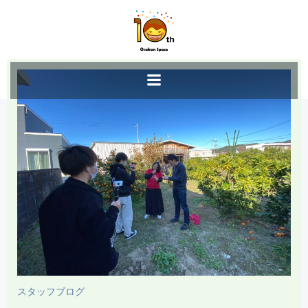
コ
ン
テ
ン
ツ
へ
ス
キ
ッ
プ
スタッフブログ