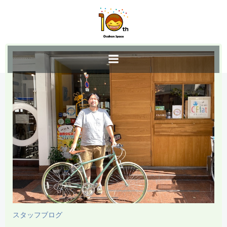
コ
ン
テ
ン
ツ
へ
ス
キ
ッ
プ
スタッフブログ