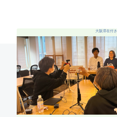
コ
ン
テ
ン
ツ
大阪滞在付
へ
ス
キ
ッ
プ