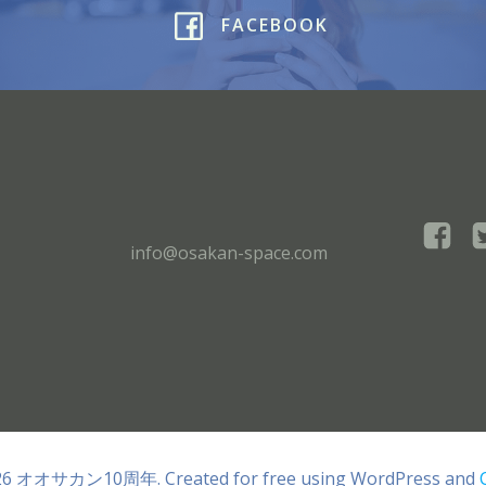
FACEBOOK
info@osakan-space.com
26 オオサカン10周年. Created for free using WordPress and