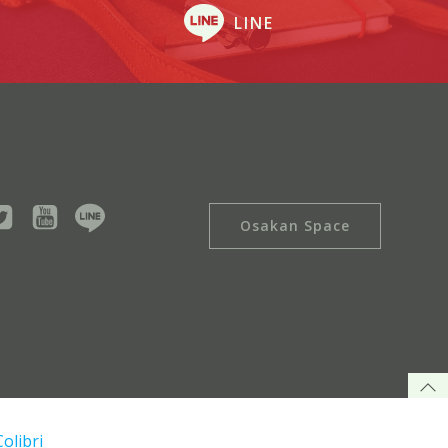
LINE
Osakan Space
Colibri