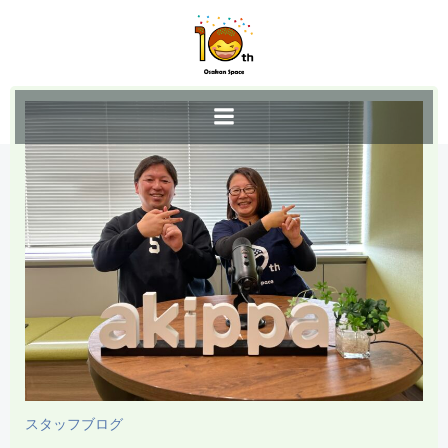
コ
ン
テ
ン
ツ
へ
ス
キ
ッ
プ
スタッフブログ